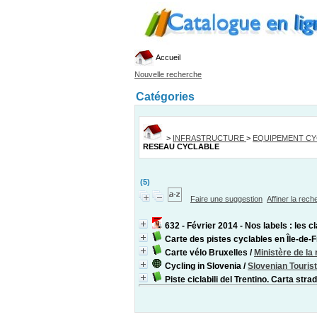
Accueil
Nouvelle recherche
Catégories
>
INFRASTRUCTURE
>
EQUIPEMENT CY
RESEAU CYCLABLE
(5)
Faire une suggestion
Affiner la rec
632 - Février 2014 - Nos labels : les 
Carte des pistes cyclables en Île-de-
Carte vélo Bruxelles
/
Ministère de la
Cycling in Slovenia
/
Slovenian Touris
Piste ciclabili del Trentino. Carta stra