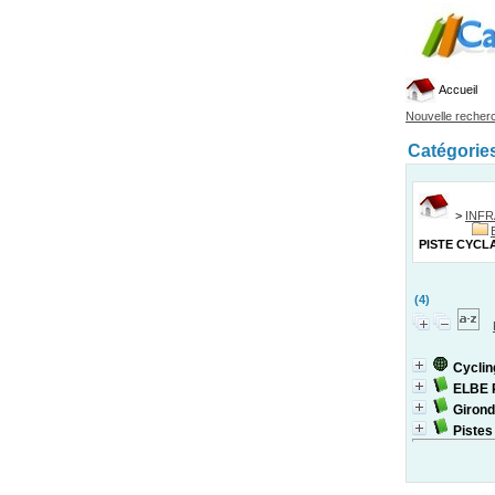
Accueil
Nouvelle recher
Catégorie
>
INF
PISTE CYCL
(4)
Cyclin
ELBE 
Girond
Pistes