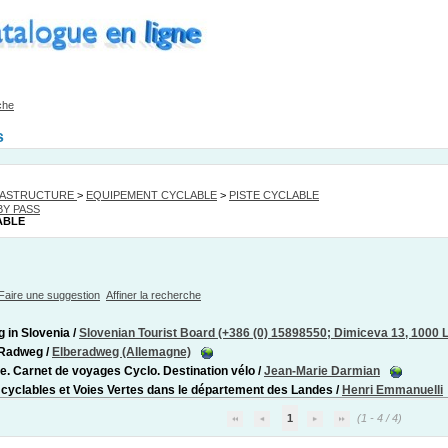
che
s
RASTRUCTURE
>
EQUIPEMENT CYCLABLE
>
PISTE CYCLABLE
BY PASS
ABLE
Faire une suggestion
Affiner la recherche
g in Slovenia
/
Slovenian Tourist Board (+386 (0) 15898550; Dimiceva 13, 1000 L
Radweg
/
Elberadweg (Allemagne)
e. Carnet de voyages Cyclo. Destination vélo
/
Jean-Marie Darmian
 cyclables et Voies Vertes dans le département des Landes
/
Henri Emmanuelli
1
(1 - 4 / 4)