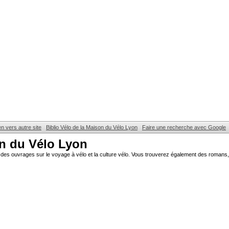
en vers autre site
Biblio Vélo de la Maison du Vélo Lyon
Faire une recherche avec Google
on du Vélo Lyon
des ouvrages sur le voyage à vélo et la culture vélo. Vous trouverez également des romans, 