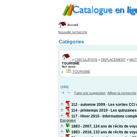
Accueil
Nouvelle recherche
Catégories
>
CIRCULATION
>
DEPLACEMENT
>
MOT
TOURISME
Voir aussi
TOURISME
(165)
Faire une suggestion
Affiner la recherche
112 - automne 2009 - Les sorties CCI 
114 - printemps 2010 - Les quinzaines
117 - Hiver 2010 - Informations compl
Dargnies
1883 - 2007, 124 ans de récits de voy
1883 - 2016, 133 ans de récits de voy