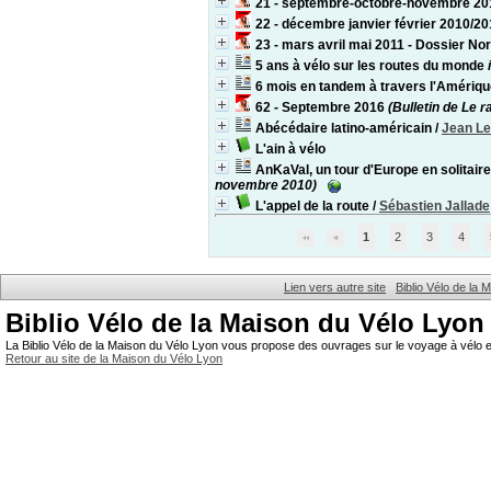
21 - septembre-octobre-novembre 2010
22 - décembre janvier février 2010/201
23 - mars avril mai 2011 - Dossier No
5 ans à vélo sur les routes du monde
6 mois en tandem à travers l'Amériq
62 - Septembre 2016
(Bulletin de Le 
Abécédaire latino-américain
/
Jean Le
L'ain à vélo
AnKaVal, un tour d'Europe en solitai
novembre 2010)
L'appel de la route
/
Sébastien Jallade
1
2
3
4
Lien vers autre site
Biblio Vélo de la
Biblio Vélo de la Maison du Vélo Lyon
La Biblio Vélo de la Maison du Vélo Lyon vous propose des ouvrages sur le voyage à vélo et
Retour au site de la Maison du Vélo Lyon