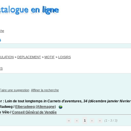
che
s
ULATION
>
DEPLACEMENT
>
MOTIF
>
LOISIRS
RS
Faire une suggestion
Affiner la recherche
r : Loin de tout longtemps
in Carnets d'aventures, 34 (décembre janvier février
Radweg
/
Elberadweg (Allemagne)
e Vélo
/
Conseil Général de Vendée
1
(1 - 3 / 3)