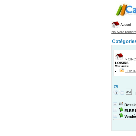
Accueil
Nouvelle recher
Catégorie
>
CIRC
LOISIRS
Voir aussi
LOISI
(3)
Dossie
ELBE 
Vendé