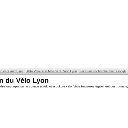
en vers autre site
Biblio Vélo de la Maison du Vélo Lyon
Faire une recherche avec Google
on du Vélo Lyon
des ouvrages sur le voyage à vélo et la culture vélo. Vous trouverez également des romans, 