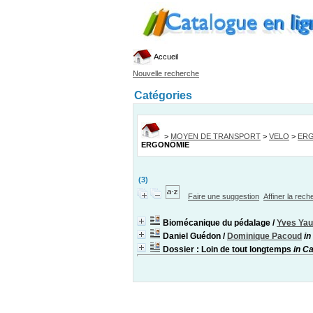
Accueil
Nouvelle recherche
Catégories
>
MOYEN DE TRANSPORT
>
VELO
>
ER
ERGONOMIE
(3)
Faire une suggestion
Affiner la rec
Biomécanique du pédalage
/
Yves Yau
Daniel Guédon
/
Dominique Pacoud
in
Dossier : Loin de tout longtemps
in C