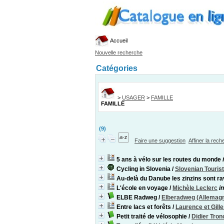
Accueil
Nouvelle recherche
Catégories
>
USAGER
>
FAMILLE
FAMILLE
(9)
Faire une suggestion
Affiner la rec
5 ans à vélo sur les routes du monde
Cycling in Slovenia
/
Slovenian Touris
Au-delà du Danube les zinzins sont ra
L'école en voyage
/
Michèle Leclerc
i
ELBE Radweg
/
Elberadweg (Allemag
Entre lacs et forêts
/
Laurence et Gill
Petit traité de vélosophie
/
Didier Tron