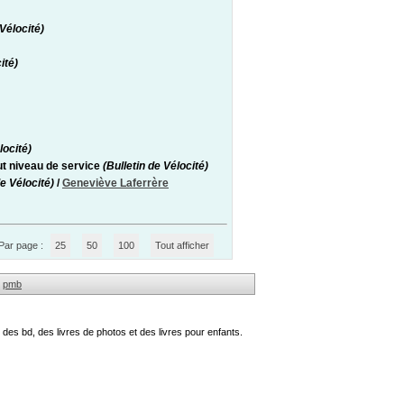
Vélocité)
ité)
locité)
ut niveau de service
(Bulletin de Vélocité)
e Vélocité)
/
Geneviève Laferrère
Par page :
25
50
100
Tout afficher
pmb
des bd, des livres de photos et des livres pour enfants.