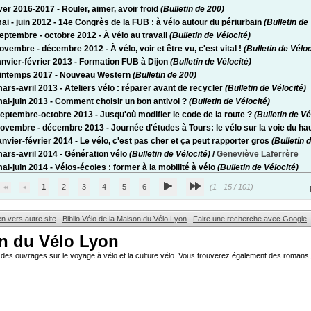
ver 2016-2017 - Rouler, aimer, avoir froid
(Bulletin de 200)
mai - juin 2012 - 14e Congrès de la FUB : à vélo autour du périurbain
(Bulletin de 
septembre - octobre 2012 - À vélo au travail
(Bulletin de Vélocité)
novembre - décembre 2012 - À vélo, voir et être vu, c'est vital !
(Bulletin de Véloc
janvier-février 2013 - Formation FUB à Dijon
(Bulletin de Vélocité)
rintemps 2017 - Nouveau Western
(Bulletin de 200)
mars-avril 2013 - Ateliers vélo : réparer avant de recycler
(Bulletin de Vélocité)
mai-juin 2013 - Comment choisir un bon antivol ?
(Bulletin de Vélocité)
septembre-octobre 2013 - Jusqu'où modifier le code de la route ?
(Bulletin de Vé
novembre - décembre 2013 - Journée d'études à Tours: le vélo sur la voie du ha
janvier-février 2014 - Le vélo, c'est pas cher et ça peut rapporter gros
(Bulletin d
mars-avril 2014 - Génération vélo
(Bulletin de Vélocité)
/
Geneviève Laferrère
mai-juin 2014 - Vélos-écoles : former à la mobilité à vélo
(Bulletin de Vélocité)
1
2
3
4
5
6
(1 - 15 / 101)
en vers autre site
Biblio Vélo de la Maison du Vélo Lyon
Faire une recherche avec Google
on du Vélo Lyon
des ouvrages sur le voyage à vélo et la culture vélo. Vous trouverez également des romans, 