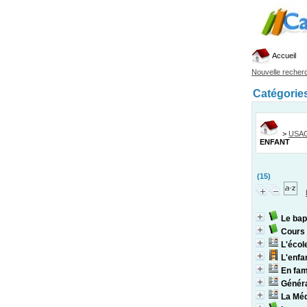
Accueil
Nouvelle recher
Catégorie
>
USA
ENFANT
(15)
Le bap
Cours 
L'écol
L'enfa
En fam
Généra
La Méd