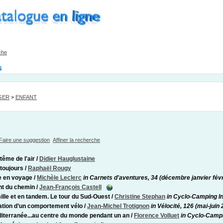
che
s
GER
>
ENFANT
Faire une suggestion
Affiner la recherche
tême de l'air
/
Didier Hauglustaine
toujours
/
Raphaël Rougy
e en voyage
/
Michèle Leclerc
in Carnets d'aventures, 34 (décembre janvier fév
nt du chemin
/
Jean-François Castell
ille et en tandem. Le tour du Sud-Ouest
/
Christine Stephan
in Cyclo-Camping In
tion d’un comportement vélo
/
Jean-Michel Trotignon
in Vélocité, 126 (mai-juin
iterranée...au centre du monde pendant un an
/
Florence Volluet
in Cyclo-Campi