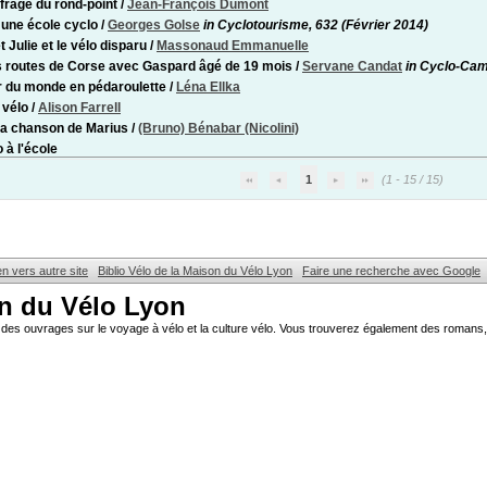
fragé du rond-point
/
Jean-François Dumont
 une école cyclo
/
Georges Golse
in Cyclotourisme, 632 (Février 2014)
 Julie et le vélo disparu
/
Massonaud Emmanuelle
s routes de Corse avec Gaspard âgé de 19 mois
/
Servane Candat
in Cyclo-Cam
r du monde en pédaroulette
/
Léna Ellka
 vélo
/
Alison Farrell
La chanson de Marius
/
(Bruno) Bénabar (Nicolini)
 à l'école
1
(1 - 15 / 15)
en vers autre site
Biblio Vélo de la Maison du Vélo Lyon
Faire une recherche avec Google
on du Vélo Lyon
des ouvrages sur le voyage à vélo et la culture vélo. Vous trouverez également des romans, 