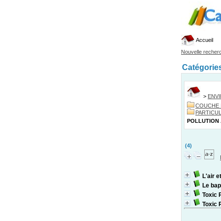
Accueil
Nouvelle recher
Catégorie
>
ENV
COUCHE 
PARTICU
POLLUTION
(4)
L'air e
Le bap
Toxic P
Toxic 