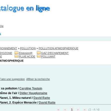
che
s
IRONNEMENT
>
POLLUTION
>
POLLUTION ATMOSPHERIQUE
D'OZONE
Emission
@
GAZ D'ECHAPEMENT
LE
PLUIE ACIDE
POLLUANT
 ATMOSPHERIQUE
Faire une suggestion
Affiner la recherche
t sa pollution
/
Caroline Toutain
tême de l'air
/
Didier Hauglustaine
lanet, 1. Milieu naturel
/
David Ratte
Planet, 2. Espèce Menacée
/
David Ratte
1
(1 - 4 / 4)