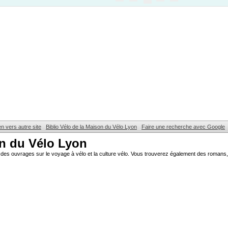
en vers autre site
Biblio Vélo de la Maison du Vélo Lyon
Faire une recherche avec Google
on du Vélo Lyon
des ouvrages sur le voyage à vélo et la culture vélo. Vous trouverez également des romans, 