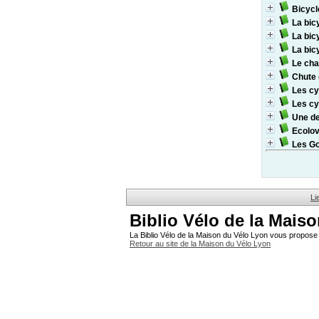
Bicycl
La bic
La bic
La bic
Le cha
Chute 
Les cy
Les cy
Une de
Ecolov
Les Go
Li
Biblio Vélo de la Mais
La Biblio Vélo de la Maison du Vélo Lyon vous propose 
Retour au site de la Maison du Vélo Lyon