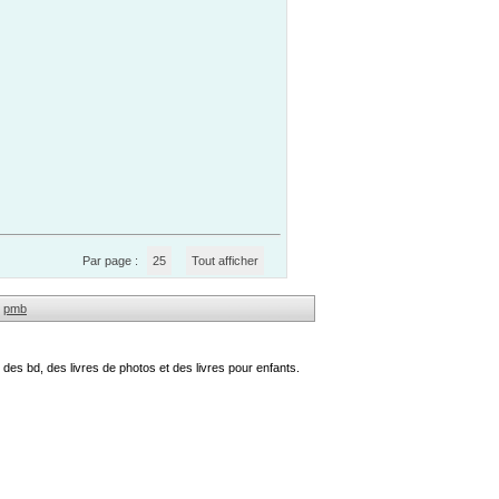
Par page :
25
Tout afficher
pmb
des bd, des livres de photos et des livres pour enfants.