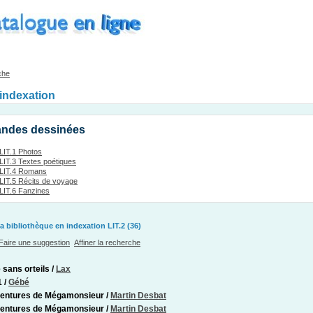
che
'indexation
Bandes dessinées
LIT.1 Photos
LIT.3 Textes poétiques
LIT.4 Romans
LIT.5 Récits de voyage
LIT.6 Fanzines
a bibliothèque en indexation LIT.2 (36)
Faire une suggestion
Affiner la recherche
e sans orteils
/
Lax
1
/
Gébé
ventures de Mégamonsieur
/
Martin Desbat
ventures de Mégamonsieur
/
Martin Desbat