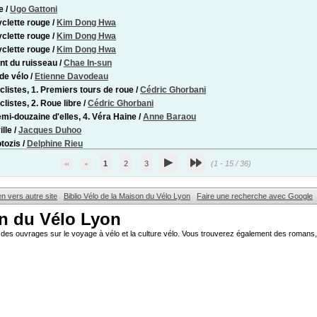
e
/
Ugo Gattoni
yclette rouge
/
Kim Dong Hwa
yclette rouge
/
Kim Dong Hwa
yclette rouge
/
Kim Dong Hwa
nt du ruisseau
/
Chae In-sun
de vélo
/
Etienne Davodeau
clistes, 1. Premiers tours de roue
/
Cédric Ghorbani
clistes, 2. Roue libre
/
Cédric Ghorbani
mi-douzaine d'elles, 4. Véra Haine
/
Anne Baraou
ille
/
Jacques Duhoo
tozis
/
Delphine Rieu
1
2
3
(1 - 15 / 36)
en vers autre site
Biblio Vélo de la Maison du Vélo Lyon
Faire une recherche avec Google
on du Vélo Lyon
des ouvrages sur le voyage à vélo et la culture vélo. Vous trouverez également des romans, 