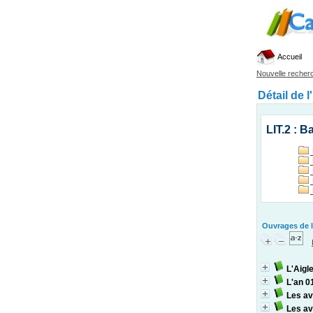
Accueil
Nouvelle recher
Détail de l
LIT.2 : 
Ouvrages de l
L'Aigl
L'an 0
Les a
Les a