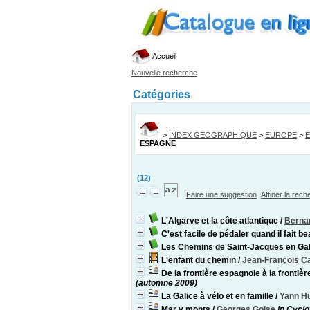
Accueil
Nouvelle recherche
Catégories
>
INDEX GEOGRAPHIQUE
>
EUROPE
>
ESPAGNE
(12)
Faire une suggestion
Affiner la rec
L'Algarve et la côte atlantique
/
Berna
C'est facile de pédaler quand il fait be
Les Chemins de Saint-Jacques en Gali
L'enfant du chemin
/
Jean-François Ca
De la frontière espagnole à la frontièr
(automne 2009)
La Galice à vélo et en famille
/
Yann H
Mar y monts
/
Georges Golse
in Cycl