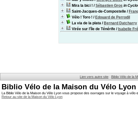
Mira la bici !
/
Sébastien Gros
in Cyclo
Saint-Jacques-de-Compostelle
/
Fran
Vélo ! Toro !
/
Edouard de Perrodil
La via de la plata
/
Bernard Datcharry
Virée sur l'île de Ténérife
/
Isabelle Fr
Lien vers autre site
Biblio Vélo de la
Biblio Vélo de la Maison du Vélo Lyon
La Biblio Vélo de la Maison du Vélo Lyon vous propose des ouvrages sur le voyage à vélo et
Retour au site de la Maison du Vélo Lyon