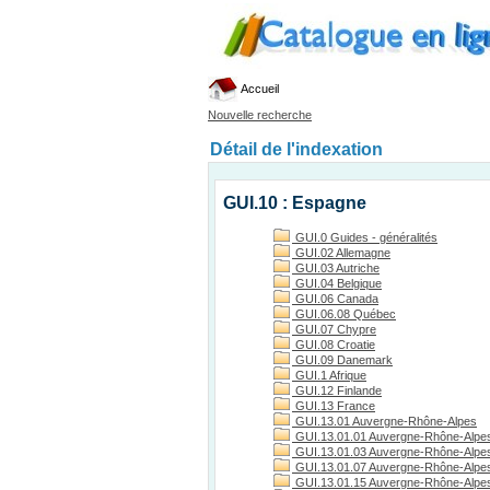
Accueil
Nouvelle recherche
Détail de l'indexation
GUI.10 : Espagne
GUI.0 Guides - généralités
GUI.02 Allemagne
GUI.03 Autriche
GUI.04 Belgique
GUI.06 Canada
GUI.06.08 Québec
GUI.07 Chypre
GUI.08 Croatie
GUI.09 Danemark
GUI.1 Afrique
GUI.12 Finlande
GUI.13 France
GUI.13.01 Auvergne-Rhône-Alpes
GUI.13.01.01 Auvergne-Rhône-Alpes
GUI.13.01.03 Auvergne-Rhône-Alpes, 
GUI.13.01.07 Auvergne-Rhône-Alpes
GUI.13.01.15 Auvergne-Rhône-Alpes