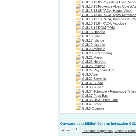
GUI.13.12.85 Pays de la Loire, Vend
GUI.13.13 Provence Alpes Côte d'A
GUI.13.13.05 PACA, Hautes Alpes
GUI.13.13.06 PACA, Alpes-Maritime
GUI.13.13.13 PACA, Bouches du R
GUI.13.13.84 PACA, Vaucluse
GUI.13.14 DOM-TOM
GUI.15 Hongrie
GUI.16 Italie
GUI.17 Islande
GUI.19 Lituanie
GUI.2 Amérique
GUI.20 Luxembourg
GUI.21 Maroc
GUI.23 Norvège
GUI.25 Pologne
GUI.27 Royaume-Uni
GUI.3 Asie
GUI.31 Slovénie
GUI.32 Suède
GUI.33 Suisse
GUI.34 Tchéquie - République Tchè
GUI.37 Pays Bas
GUI.38 USA - États-Unis
GUI.4 Europe
GUI.5 Océanie
Ouvrages de la bibliothèque en indexation GUI.
Faire une suggestion
Affiner la rec