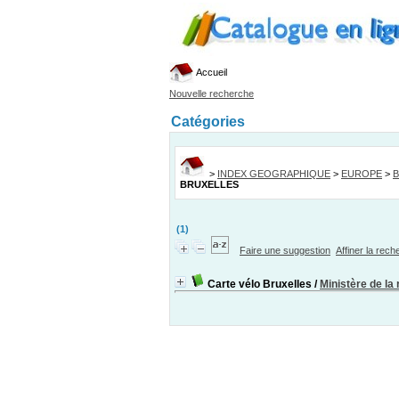
Accueil
Nouvelle recherche
Catégories
>
INDEX GEOGRAPHIQUE
>
EUROPE
>
B
BRUXELLES
(1)
Faire une suggestion
Affiner la rec
Carte vélo Bruxelles
/
Ministère de la