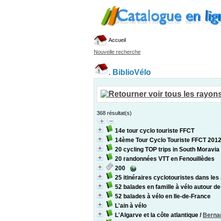
Accueil
Nouvelle recherche
.
BiblioVélo
368 résultat(s)
14e tour cyclo touriste FFCT
14ème Tour Cyclo Touriste FFCT 201
20 cycling TOP trips in South Moravia
20 randonnées VTT en Fenouillèdes
200
25 itinéraires cyclotouristes dans le
52 balades en famille à vélo autour d
52 balades à vélo en Ile-de-France
L'ain à vélo
L'Algarve et la côte atlantique
/
Berna