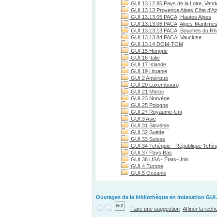
GUI.13.12.85 Pays de la Loire, Vend
GUI.13.13 Provence Alpes Côte d'A
GUI.13.13.05 PACA, Hautes Alpes
GUI.13.13.06 PACA, Alpes-Maritime
GUI.13.13.13 PACA, Bouches du R
GUI.13.13.84 PACA, Vaucluse
GUI.13.14 DOM-TOM
GUI.15 Hongrie
GUI.16 Italie
GUI.17 Islande
GUI.19 Lituanie
GUI.2 Amérique
GUI.20 Luxembourg
GUI.21 Maroc
GUI.23 Norvège
GUI.25 Pologne
GUI.27 Royaume-Uni
GUI.3 Asie
GUI.31 Slovénie
GUI.32 Suède
GUI.33 Suisse
GUI.34 Tchéquie - République Tchè
GUI.37 Pays Bas
GUI.38 USA - États-Unis
GUI.4 Europe
GUI.5 Océanie
Ouvrages de la bibliothèque en indexation GUI.
Faire une suggestion
Affiner la rec