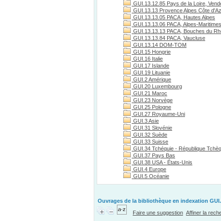
GUI.13.12.85 Pays de la Loire, Vend
GUI.13.13 Provence Alpes Côte d'A
GUI.13.13.05 PACA, Hautes Alpes
GUI.13.13.06 PACA, Alpes-Maritime
GUI.13.13.13 PACA, Bouches du R
GUI.13.13.84 PACA, Vaucluse
GUI.13.14 DOM-TOM
GUI.15 Hongrie
GUI.16 Italie
GUI.17 Islande
GUI.19 Lituanie
GUI.2 Amérique
GUI.20 Luxembourg
GUI.21 Maroc
GUI.23 Norvège
GUI.25 Pologne
GUI.27 Royaume-Uni
GUI.3 Asie
GUI.31 Slovénie
GUI.32 Suède
GUI.33 Suisse
GUI.34 Tchéquie - République Tchè
GUI.37 Pays Bas
GUI.38 USA - États-Unis
GUI.4 Europe
GUI.5 Océanie
Ouvrages de la bibliothèque en indexation GUI.
Faire une suggestion
Affiner la rec