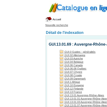
Accueil
Nouvelle recherche
Détail de l'indexation
GUI.13.01.69 : Auvergne-Rhône
GUI.0 Guides - généralités
GUI.02 Allemagne
GUI.03 Autriche
GUI.04 Belgique
GUI.06 Canada
GUI.06.08 Québec
GUI.07 Chypre
GUI.08 Croatie
GUI.09 Danemark
GUI.1 Afrique
GUI.10 Espagne
GUI.12 Finlande
GUI.13 France
GUI.13.01 Auvergne-Rhône-Alpes
GUI.13.01.01 Auvergne-Rhône-Alpes
GUI.13.01.03 Auvergne-Rhône-Alpes, 
GUI.13.01.07 Auvergne-Rhône-Alpes