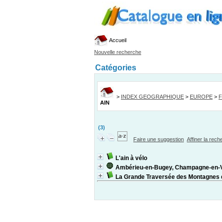
Accueil
Nouvelle recherche
Catégories
>
INDEX GEOGRAPHIQUE
>
EUROPE
>
AIN
(3)
Faire une suggestion
Affiner la rec
L'ain à vélo
Ambérieu-en-Bugey, Champagne-en-V
La Grande Traversée des Montagnes d