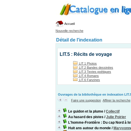
Accueil
Nouvelle recherche
Détail de l'indexation
LIT.5 : Récits de voyage
LIT.1 Photos
LIT.2 Bandes dessinées
LIT.3 Textes poétiques
LIT.4 Romans
LIT.6 Fanzines
Ouvrages de la bibliothèque en indexation LIT.5
Faire une suggestion
Affiner la recherche
Le guidon et la plume
/
Collectif
Au hasard des pistes
/
Julie Poirier
L'homme-Frontière : Du cap Nord à Ist
Huit ans autour du monde
/
Maryvonn