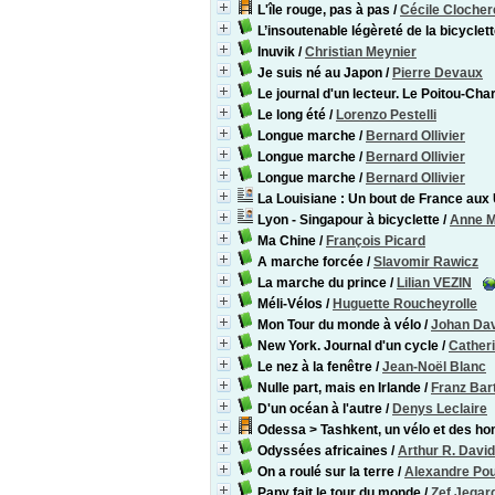
L'île rouge, pas à pas
/
Cécile Clocher
L’insoutenable légèreté de la bicyclet
Inuvik
/
Christian Meynier
Je suis né au Japon
/
Pierre Devaux
Le journal d'un lecteur. Le Poitou-Char
Le long été
/
Lorenzo Pestelli
Longue marche
/
Bernard Ollivier
Longue marche
/
Bernard Ollivier
Longue marche
/
Bernard Ollivier
La Louisiane : Un bout de France au
Lyon - Singapour à bicyclette
/
Anne M
Ma Chine
/
François Picard
A marche forcée
/
Slavomir Rawicz
La marche du prince
/
Lilian VEZIN
Méli-Vélos
/
Huguette Roucheyrolle
Mon Tour du monde à vélo
/
Johan Da
New York. Journal d'un cycle
/
Cather
Le nez à la fenêtre
/
Jean-Noël Blanc
Nulle part, mais en Irlande
/
Franz Bart
D'un océan à l'autre
/
Denys Leclaire
Odessa > Tashkent, un vélo et des 
Odyssées africaines
/
Arthur R. David
On a roulé sur la terre
/
Alexandre Po
Papy fait le tour du monde
/
Zef Jegar