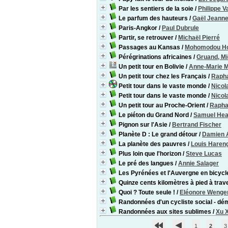
Par les sentiers de la soie
/
Philippe V
Le parfum des hauteurs
/
Gaël Jeanne
Paris-Angkor
/
Paul Dubrule
Partir, se retrouver
/
Michaël Pierré
Passages au Kansas
/
Mohomodou H
Pérégrinations africaines
/
Gruand, Mi
Un petit tour en Bolivie
/
Anne-Marie 
Un petit tour chez les Français
/
Rapha
Petit tour dans le vaste monde
/
Nicol
Petit tour dans le vaste monde
/
Nicol
Un petit tour au Proche-Orient
/
Raphaë
Le piéton du Grand Nord
/
Samuel Hea
Pignon sur l'Asie
/
Bertrand Fischer
Planète D : Le grand détour
/
Damien 
La planète des pauvres
/
Louis Haren
Plus loin que l'horizon
/
Steve Lucas
Le pré des langues
/
Annie Salager
Les Pyrénées et l'Auvergne en bicycl
Quinze cents kilomètres à pied à tra
Quoi ? Toute seule !
/
Eléonore Wenge
Randonnées d'un cycliste social - dé
Randonnées aux sites sublimes
/
Xu 
1
2
3