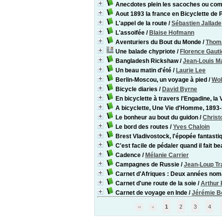
Anecdotes plein les sacoches ou comme
Aout 1893 la france en Bicyclette de P
L'appel de la route
/
Sébastien Jallade
L'assoifée
/
Blaise Hofmann
Aventuriers du Bout du Monde
/
Thom
Une balade chypriote
/
Florence Gauti
Bangladesh Rickshaw
/
Jean-Louis M
Un beau matin d'été
/
Laurie Lee
Berlin-Moscou, un voyage à pied
/
Wol
Bicycle diaries
/
David Byrne
En bicyclette à travers l'Engadine, la Va
A bicyclette, Une Vie d'Homme, 1893
Le bonheur au bout du guidon
/
Christ
Le bord des routes
/
Yves Chaloin
Brest Vladivostock, l'épopée fantasti
C'est facile de pédaler quand il fait be
Cadence
/
Mélanie Carrier
Campagnes de Russie
/
Jean-Loup Tr
Carnet d'Afriques : Deux années nom
Carnet d'une route de la soie
/
Arthur 
Carnet de voyage en Inde
/
Jérémie B
1
2
3
4