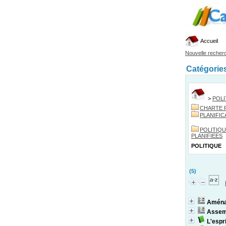
Accueil
Nouvelle recher
Catégorie
>
POLI
CHARTE 
PLANIFIC
POLITIQ
PLANIFIEES
POLITIQUE
(5)
Aména
Assemb
L'espr