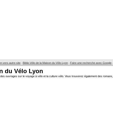
en vers autre site
Biblio Vélo de la Maison du Vélo Lyon
Faire une recherche avec Google
on du Vélo Lyon
des ouvrages sur le voyage à vélo et la culture vélo. Vous trouverez également des romans, 