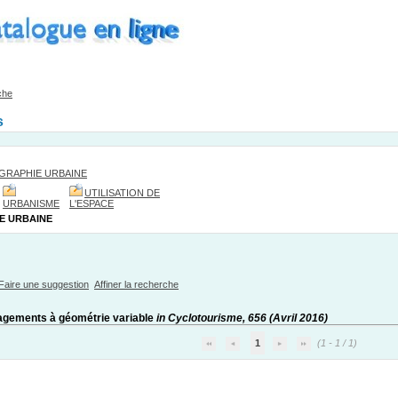
che
s
GRAPHIE URBAINE
UTILISATION DE
URBANISME
L'ESPACE
E URBAINE
Faire une suggestion
Affiner la recherche
gements à géométrie variable
in Cyclotourisme, 656 (Avril 2016)
1
(1 - 1 / 1)