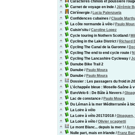
Caractères chinois et poussière roug
Carnet de voyage en Inde
/
Jérémie B
Cin'énergie
/
Lucia Palenzuela
Confidences cubaines
/
Claude Marth
La côte normande à vélo
/
Paulo Mour
Cuisin'situ
/
Caroline Lopez
Cycle touring in Nothern Scotland
/
Mi
Cycling in the Lake District
/
Richard 
Cycling The Canal de la Garonne
/
Dec
Cycling The end to end cycle route
/
N
Cycling The Lancashire Cycleway
/
Jo
Danube Bike Trail 2
Danube
/
Paulo Moura
Danube
/
Paulo Moura
Dossier : Les passagers du froid
in 2
L'échappée bleue : Moselle-Saône à v
EuroVelo 6 : De Bâle à Nevers
/
Gloagu
Lac de constance
/
Paulo Moura
Du Léman à la mer Méditerranée à bic
La Loire à vélo
La Loire à vélo 2017/2018
/
Gloaguen, 
La Loire à vélo
/
Olivier scagnetti
Le mont Blanc... depuis la mer !
/
Arme
Nulle part, mais en Irlande
/
Franz Bart