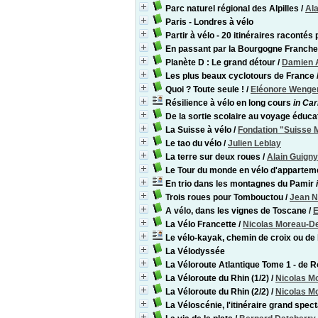
Parc naturel régional des Alpilles
/
Al
Paris - Londres à vélo
Partir à vélo - 20 itinéraires raconté
En passant par la Bourgogne Franch
Planète D : Le grand détour
/
Damien 
Les plus beaux cyclotours de France
Quoi ? Toute seule !
/
Eléonore Wenge
Résilience à vélo en long cours
in Car
De la sortie scolaire au voyage éducat
La Suisse à vélo
/
Fondation "Suisse 
Le tao du vélo
/
Julien Leblay
La terre sur deux roues
/
Alain Guigny
Le Tour du monde en vélo d'appartem
En trio dans les montagnes du Pamir
Trois roues pour Tombouctou
/
Jean 
A vélo, dans les vignes de Toscane
/
E
La Vélo Francette
/
Nicolas Moreau-D
Le vélo-kayak, chemin de croix ou de
La Vélodyssée
La Véloroute Atlantique Tome 1 - de 
La Véloroute du Rhin (1/2)
/
Nicolas M
La Véloroute du Rhin (2/2)
/
Nicolas M
La Véloscénie, l'itinéraire grand spec