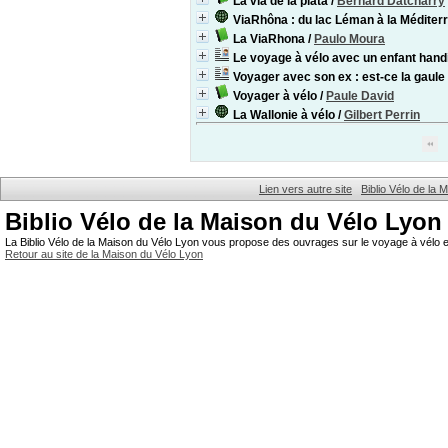
La via de la plata
/
Bernard Datcharry
ViaRhôna : du lac Léman à la Méditer
La ViaRhona
/
Paulo Moura
Le voyage à vélo avec un enfant han
Voyager avec son ex : est-ce la gaule
Voyager à vélo
/
Paule David
La Wallonie à vélo
/
Gilbert Perrin
Lien vers autre site
Biblio Vélo de la
Biblio Vélo de la Maison du Vélo Lyon
La Biblio Vélo de la Maison du Vélo Lyon vous propose des ouvrages sur le voyage à vélo et
Retour au site de la Maison du Vélo Lyon