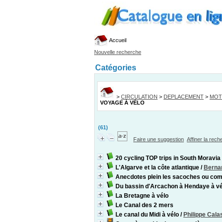
Accueil
Nouvelle recherche
Catégories
>
CIRCULATION
>
DEPLACEMENT
>
MOT
VOYAGE À VÉLO
(61)
Faire une suggestion
Affiner la rec
20 cycling TOP trips in South Moravia
L'Algarve et la côte atlantique
/
Berna
Anecdotes plein les sacoches ou comme
Du bassin d'Arcachon à Hendaye à vé
La Bretagne à vélo
Le Canal des 2 mers
Le canal du Midi à vélo
/
Philippe Cala