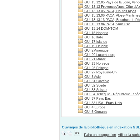
GUI.13.12.85 Pays de la Loire, Vend
GUI.13.13 Provence Alpes Côte d'A
GUI.13.13.05 PACA, Hautes Alpes
GUI.13.13.06 PACA, Alpes-Maritime
GUI.13.13.13 PACA, Bouches du R
GUI.13.13.84 PACA, Vaucluse
GUI.13.14 DOM-TOM
GUI.15 Hongrie
GUI.16 Italie
GUI.17 Islande
GUI.19 Lituanie
GUI.2 Amérique
GUI.20 Luxembourg
GUI.21 Maroc
GUI.23 Norvège
GUI.25 Pologne
GUI.27 Royaume-Uni
GUI.3 Asie
GUI.31 Slovénie
GUI.32 Suède
GUI.33 Suisse
GUI.34 Tchéquie - République Tchè
GUI.37 Pays Bas
GUI.38 USA - États-Unis
GUI.4 Europe
GUI.5 Océanie
Ouvrages de la bibliothèque en indexation GUI.
Faire une suggestion
Affiner la rec