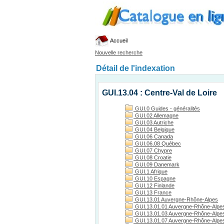
Accueil
Nouvelle recherche
Détail de l'indexation
GUI.13.04 : Centre-Val de Loire
GUI.0 Guides - généralités
GUI.02 Allemagne
GUI.03 Autriche
GUI.04 Belgique
GUI.06 Canada
GUI.06.08 Québec
GUI.07 Chypre
GUI.08 Croatie
GUI.09 Danemark
GUI.1 Afrique
GUI.10 Espagne
GUI.12 Finlande
GUI.13 France
GUI.13.01 Auvergne-Rhône-Alpes
GUI.13.01.01 Auvergne-Rhône-Alpes
GUI.13.01.03 Auvergne-Rhône-Alpes, 
GUI.13.01.07 Auvergne-Rhône-Alpes