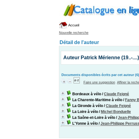
Accueil
Nouvelle recherche
Détail de l'auteur
Auteur Patrick Mérienne (19..-....)
Documents disponibles écrits par cet auteur (6
Faire une suggestion
Affiner la rec
Bordeaux à vélo
/
Claude Feigné
La Charente-Maritime à vélo
/
Fanny 
La Gironde à vélo
/
Claude Feigné
La Loire à vélo
/
Michel Bonduelle
La Saône-et-Loire à vélo
/
Jean-Philip
L'Yonne à vélo
/
Jean-Philippe Perrus