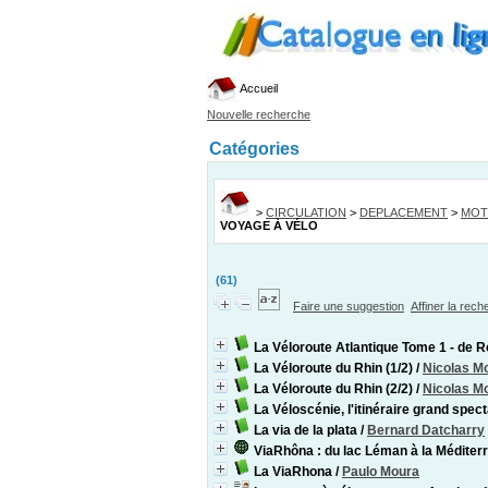
Accueil
Nouvelle recherche
Catégories
>
CIRCULATION
>
DEPLACEMENT
>
MOT
VOYAGE À VÉLO
(61)
Faire une suggestion
Affiner la rec
La Véloroute Atlantique Tome 1 - de 
La Véloroute du Rhin (1/2)
/
Nicolas M
La Véloroute du Rhin (2/2)
/
Nicolas M
La Véloscénie, l'itinéraire grand spec
La via de la plata
/
Bernard Datcharry
ViaRhôna : du lac Léman à la Méditer
La ViaRhona
/
Paulo Moura