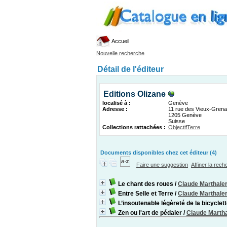
Accueil
Nouvelle recherche
Détail de l'éditeur
Editions Olizane
localisé à :
Genève
Adresse :
11 rue des Vieux-Grena
1205 Genève
Suisse
Collections rattachées :
ObjectifTerre
Documents disponibles chez cet éditeur (4)
Faire une suggestion
Affiner la rec
Le chant des roues
/
Claude Marthale
Entre Selle et Terre
/
Claude Marthale
L’insoutenable légèreté de la bicyclet
Zen ou l'art de pédaler
/
Claude Martha