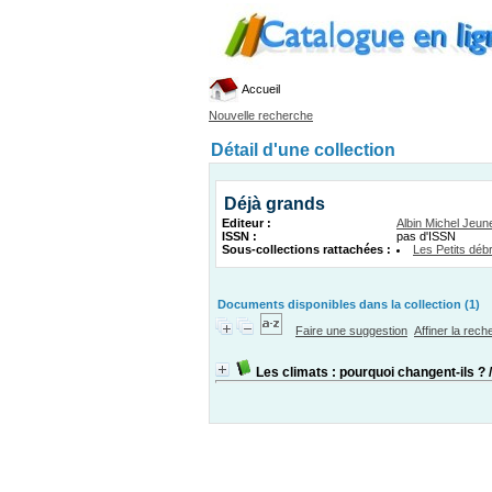
Accueil
Nouvelle recherche
Détail d'une collection
Déjà grands
Editeur :
Albin Michel Jeu
ISSN :
pas d'ISSN
Sous-collections rattachées :
Les Petits débr
Documents disponibles dans la collection (1)
Faire une suggestion
Affiner la rec
Les climats : pourquoi changent-ils ?