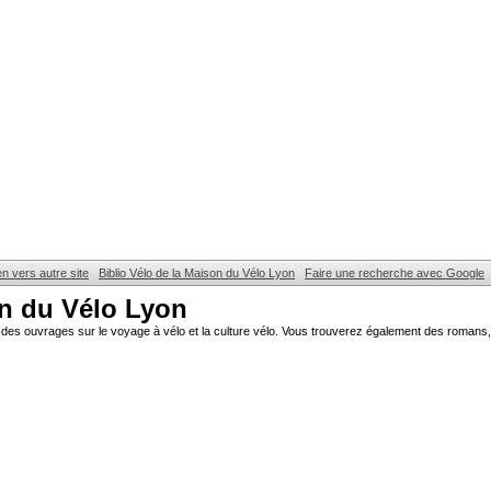
en vers autre site
Biblio Vélo de la Maison du Vélo Lyon
Faire une recherche avec Google
on du Vélo Lyon
des ouvrages sur le voyage à vélo et la culture vélo. Vous trouverez également des romans, 