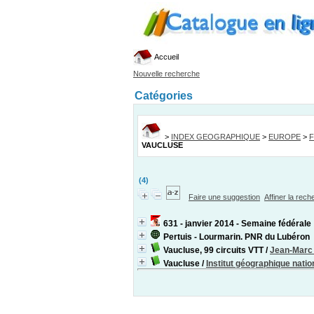
Accueil
Nouvelle recherche
Catégories
>
INDEX GEOGRAPHIQUE
>
EUROPE
>
VAUCLUSE
(4)
Faire une suggestion
Affiner la rec
631 - janvier 2014 - Semaine fédérale 
Pertuis - Lourmarin. PNR du Lubéron
Vaucluse, 99 circuits VTT
/
Jean-Marc
Vaucluse
/
Institut géographique natio