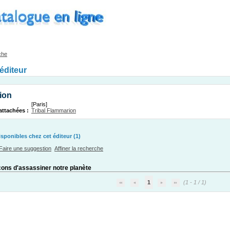
che
'éditeur
ion
[Paris]
attachées :
Tribal Flammarion
ponibles chez cet éditeur (1)
Faire une suggestion
Affiner la recherche
çons d'assassiner notre planète
1
(1 - 1 / 1)