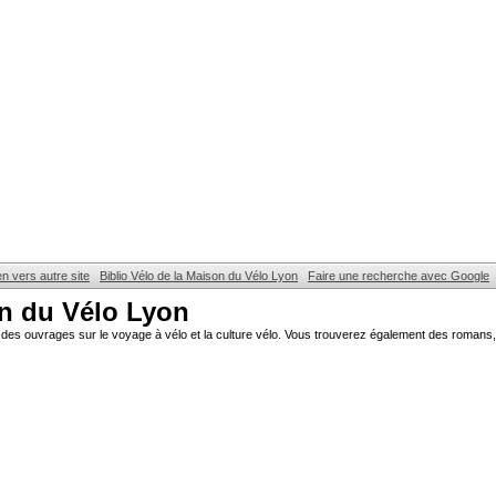
en vers autre site
Biblio Vélo de la Maison du Vélo Lyon
Faire une recherche avec Google
on du Vélo Lyon
des ouvrages sur le voyage à vélo et la culture vélo. Vous trouverez également des romans, 