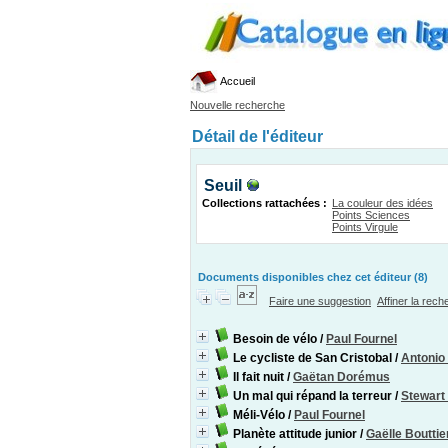
Accueil
Nouvelle recherche
Détail de l'éditeur
Seuil
Collections rattachées :
La couleur des idées
Points Sciences
Points Virgule
Documents disponibles chez cet éditeur (8)
Faire une suggestion
Affiner la rec
Besoin de vélo
/
Paul Fournel
Le cycliste de San Cristobal
/
Antonio
Il fait nuit
/
Gaëtan Dorémus
Un mal qui répand la terreur
/
Stewart
Méli-Vélo
/
Paul Fournel
Planète attitude junior
/
Gaëlle Bouttie