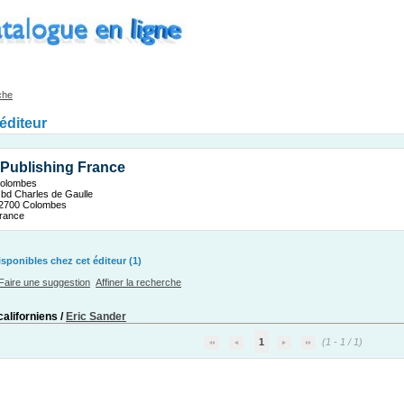
che
'éditeur
 Publishing France
olombes
 bd Charles de Gaulle
2700 Colombes
rance
ponibles chez cet éditeur (1)
Faire une suggestion
Affiner la recherche
californiens
/
Eric Sander
1
(1 - 1 / 1)