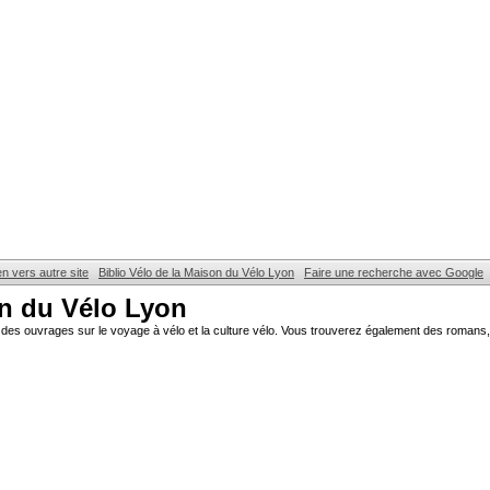
en vers autre site
Biblio Vélo de la Maison du Vélo Lyon
Faire une recherche avec Google
on du Vélo Lyon
des ouvrages sur le voyage à vélo et la culture vélo. Vous trouverez également des romans, 