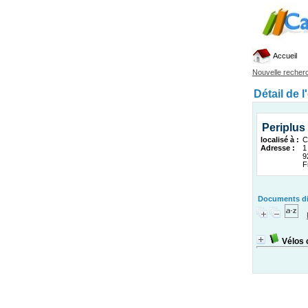
Accueil
Nouvelle recher
Détail de l
Periplus
localisé à :
C
Adresse :
1
9
F
Documents dis
Vélos 