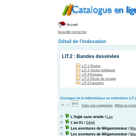
Accueil
Nouvelle recherche
Détail de l'indexation
LIT.2 : Bandes dessinées
LIT.1 Photos
LIT.3 Textes poétiques
LIT.4 Romans
LIT.5 Récits de voyage
LIT.6 Fanzines
Ouvrages de la bibliothèque en indexation LIT.2
Faire une suggestion
Affiner la rec
L'Aigle sans orteils
/
Lax
L'an 01
/
Gébé
Les aventures de Mégamonsieur
/
Mar
Les aventures de Mégamonsieur
/
Mar