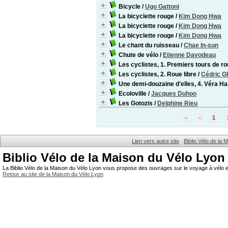
Bicycle
/
Ugo Gattoni
La bicyclette rouge
/
Kim Dong Hwa
La bicyclette rouge
/
Kim Dong Hwa
La bicyclette rouge
/
Kim Dong Hwa
Le chant du ruisseau
/
Chae In-sun
Chute de vélo
/
Etienne Davodeau
Les cyclistes, 1. Premiers tours de r
Les cyclistes, 2. Roue libre
/
Cédric G
Une demi-douzaine d'elles, 4. Véra Ha
Ecoloville
/
Jacques Duhoo
Les Gotozis
/
Delphine Rieu
1
Lien vers autre site
Biblio Vélo de la
Biblio Vélo de la Maison du Vélo Lyon
La Biblio Vélo de la Maison du Vélo Lyon vous propose des ouvrages sur le voyage à vélo et
Retour au site de la Maison du Vélo Lyon