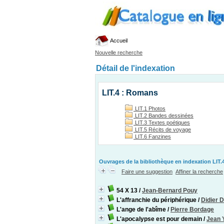
Accueil
Nouvelle recherche
Détail de l'indexation
LIT.4 : Romans
LIT.1 Photos
LIT.2 Bandes dessinées
LIT.3 Textes poétiques
LIT.5 Récits de voyage
LIT.6 Fanzines
Ouvrages de la bibliothèque en indexation LIT.4
Faire une suggestion
Affiner la recherche
54 X 13
/
Jean-Bernard Pouy
L'affranchie du périphérique
/
Didier 
L'ange de l'abîme
/
Pierre Bordage
L'apocalypse est pour demain
/
Jean 