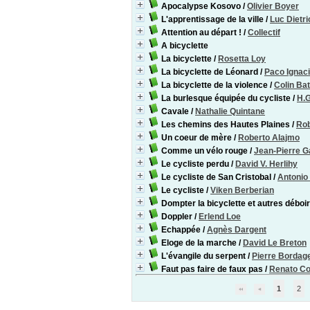
Apocalypse Kosovo
/
Olivier Boyer
L'apprentissage de la ville
/
Luc Dietri
Attention au départ !
/
Collectif
A bicyclette
La bicyclette
/
Rosetta Loy
La bicyclette de Léonard
/
Paco Ignacio
La bicyclette de la violence
/
Colin Ba
La burlesque équipée du cycliste
/
H.G
Cavale
/
Nathalie Quintane
Les chemins des Hautes Plaines
/
Rob
Un coeur de mère
/
Roberto Alajmo
Comme un vélo rouge
/
Jean-Pierre G
Le cycliste perdu
/
David V. Herlihy
Le cycliste de San Cristobal
/
Antonio
Le cycliste
/
Viken Berberian
Dompter la bicyclette et autres déboi
Doppler
/
Erlend Loe
Echappée
/
Agnès Dargent
Eloge de la marche
/
David Le Breton
L'évangile du serpent
/
Pierre Bordag
Faut pas faire de faux pas
/
Renato C
1
2