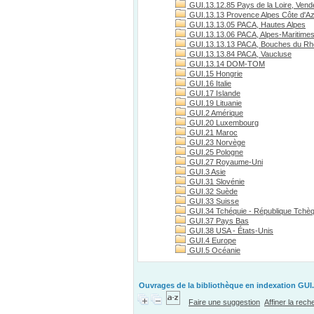
GUI.13.12.85 Pays de la Loire, Vend
GUI.13.13 Provence Alpes Côte d'A
GUI.13.13.05 PACA, Hautes Alpes
GUI.13.13.06 PACA, Alpes-Maritime
GUI.13.13.13 PACA, Bouches du R
GUI.13.13.84 PACA, Vaucluse
GUI.13.14 DOM-TOM
GUI.15 Hongrie
GUI.16 Italie
GUI.17 Islande
GUI.19 Lituanie
GUI.2 Amérique
GUI.20 Luxembourg
GUI.21 Maroc
GUI.23 Norvège
GUI.25 Pologne
GUI.27 Royaume-Uni
GUI.3 Asie
GUI.31 Slovénie
GUI.32 Suède
GUI.33 Suisse
GUI.34 Tchéquie - République Tchè
GUI.37 Pays Bas
GUI.38 USA - États-Unis
GUI.4 Europe
GUI.5 Océanie
Ouvrages de la bibliothèque en indexation GUI.
Faire une suggestion
Affiner la rec