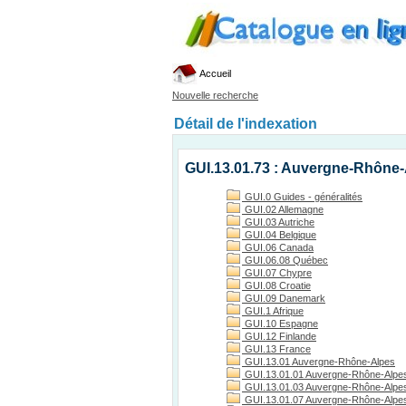
Accueil
Nouvelle recherche
Détail de l'indexation
GUI.13.01.73 : Auvergne-Rhône-
GUI.0 Guides - généralités
GUI.02 Allemagne
GUI.03 Autriche
GUI.04 Belgique
GUI.06 Canada
GUI.06.08 Québec
GUI.07 Chypre
GUI.08 Croatie
GUI.09 Danemark
GUI.1 Afrique
GUI.10 Espagne
GUI.12 Finlande
GUI.13 France
GUI.13.01 Auvergne-Rhône-Alpes
GUI.13.01.01 Auvergne-Rhône-Alpes
GUI.13.01.03 Auvergne-Rhône-Alpes, 
GUI.13.01.07 Auvergne-Rhône-Alpes