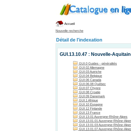
Accueil
Nouvelle recherche
Détail de l'indexation
GUI.13.10.47 : Nouvelle-Aquitain
GUI.0 Guides - généralités
GUI.02 Allemagne
GUI.03 Autriche
GUI.04 Belgique
GUI.06 Canada
GUI.06.08 Québec
GUI.07 Chypre
GUI.08 Croatie
GUI.09 Danemark
GUI.1 Afrique
GUI.10 Espagne
GUI.12 Finlande
GUI.13 France
GUI.13.01 Auvergne-Rhône-Alpes
GUI.13.01.01 Auvergne-Rhône-Alpes
GUI.13.01.03 Auvergne-Rhône-Alpes, 
GUI.13.01.07 Auvergne-Rhône-Alpes