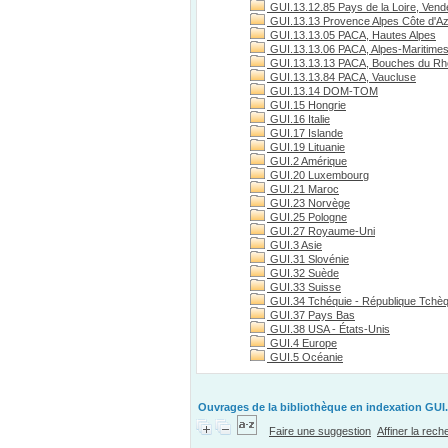
GUI.13.12.85 Pays de la Loire, Vend
GUI.13.13 Provence Alpes Côte d'A
GUI.13.13.05 PACA, Hautes Alpes
GUI.13.13.06 PACA, Alpes-Maritime
GUI.13.13.13 PACA, Bouches du R
GUI.13.13.84 PACA, Vaucluse
GUI.13.14 DOM-TOM
GUI.15 Hongrie
GUI.16 Italie
GUI.17 Islande
GUI.19 Lituanie
GUI.2 Amérique
GUI.20 Luxembourg
GUI.21 Maroc
GUI.23 Norvège
GUI.25 Pologne
GUI.27 Royaume-Uni
GUI.3 Asie
GUI.31 Slovénie
GUI.32 Suède
GUI.33 Suisse
GUI.34 Tchéquie - République Tchè
GUI.37 Pays Bas
GUI.38 USA - États-Unis
GUI.4 Europe
GUI.5 Océanie
Ouvrages de la bibliothèque en indexation GUI.
Faire une suggestion
Affiner la rec