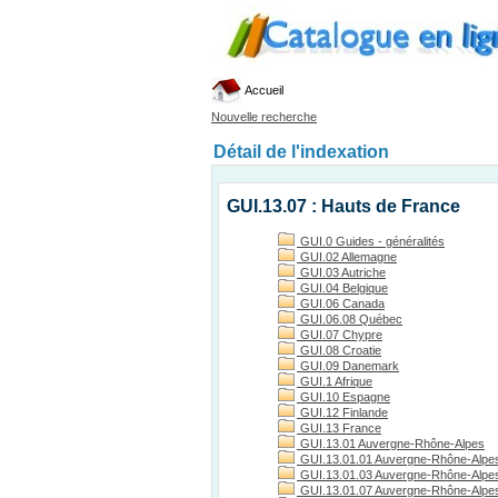
Accueil
Nouvelle recherche
Détail de l'indexation
GUI.13.07 : Hauts de France
GUI.0 Guides - généralités
GUI.02 Allemagne
GUI.03 Autriche
GUI.04 Belgique
GUI.06 Canada
GUI.06.08 Québec
GUI.07 Chypre
GUI.08 Croatie
GUI.09 Danemark
GUI.1 Afrique
GUI.10 Espagne
GUI.12 Finlande
GUI.13 France
GUI.13.01 Auvergne-Rhône-Alpes
GUI.13.01.01 Auvergne-Rhône-Alpes
GUI.13.01.03 Auvergne-Rhône-Alpes, 
GUI.13.01.07 Auvergne-Rhône-Alpes