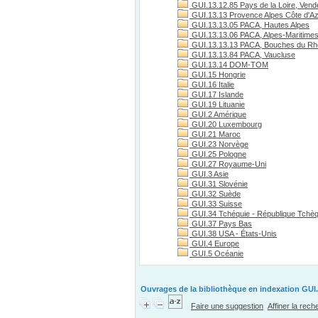
GUI.13.12.85 Pays de la Loire, Vend
GUI.13.13 Provence Alpes Côte d'A
GUI.13.13.05 PACA, Hautes Alpes
GUI.13.13.06 PACA, Alpes-Maritime
GUI.13.13.13 PACA, Bouches du R
GUI.13.13.84 PACA, Vaucluse
GUI.13.14 DOM-TOM
GUI.15 Hongrie
GUI.16 Italie
GUI.17 Islande
GUI.19 Lituanie
GUI.2 Amérique
GUI.20 Luxembourg
GUI.21 Maroc
GUI.23 Norvège
GUI.25 Pologne
GUI.27 Royaume-Uni
GUI.3 Asie
GUI.31 Slovénie
GUI.32 Suède
GUI.33 Suisse
GUI.34 Tchéquie - République Tchè
GUI.37 Pays Bas
GUI.38 USA - États-Unis
GUI.4 Europe
GUI.5 Océanie
Ouvrages de la bibliothèque en indexation GUI.
Faire une suggestion
Affiner la rec