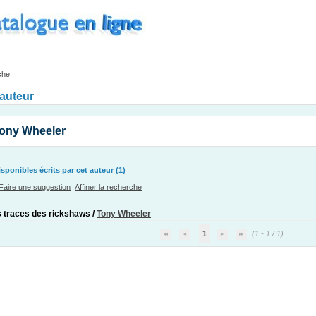
che
'auteur
Tony Wheeler
ponibles écrits par cet auteur (1)
Faire une suggestion
Affiner la recherche
s traces des rickshaws
/
Tony Wheeler
1
(1 - 1 / 1)