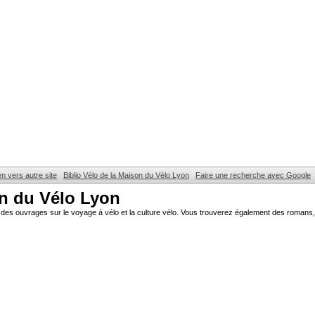
en vers autre site
Biblio Vélo de la Maison du Vélo Lyon
Faire une recherche avec Google
on du Vélo Lyon
des ouvrages sur le voyage à vélo et la culture vélo. Vous trouverez également des romans, 