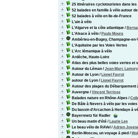
25 itinéraires cyclotouristes dans le
52 balades en famille à vélo autour d
52 balades à vélo en Ile-de-France
L'ain à vélo
L'Algarve et la côte atlantique
/
Berna
L'Alsace à vélo
/
Paulo Moura
Ambérieu-en-Bugey, Champagne-en-V
L'Aquitaine par les Voies Vertes
L'Arc lémanique à vélo
Ardèche, Haute-Loire
Atlas des plus belles voies vertes et
Autour du Léman
/
Jean-Marc Lamory
Autour de Lyon
/
Lionel Favrot
autour de Lyon
/
Lionel Favrot
Autour des plages du Débarquement 
Auvergne
/
Vincent Terrisse
Balades nature en Rhône-Alpes
/
Coll
De Bâle à Nevers à vélo par les voies
Du bassin d'Arcachon à Hendaye à vé
Bayernnetz für Radler
Un beau matin d'été
/
Laurie Lee
Le beau vélo de RAVel
/
Adrien Joven
Berlin-Moscou, un voyage à pied
/
Wol