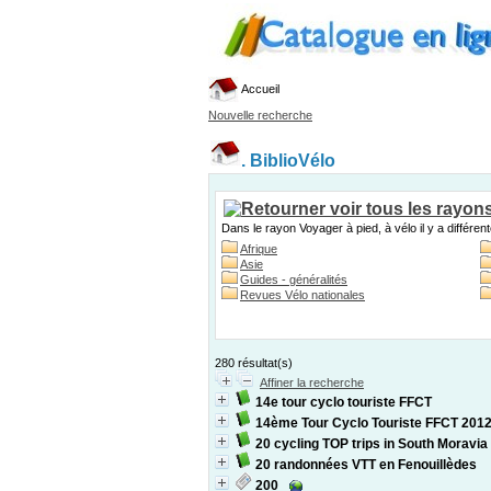
Accueil
Nouvelle recherche
.
BiblioVélo
Dans le rayon Voyager à pied, à vélo il y a différen
Afrique
Asie
Guides - généralités
Revues Vélo nationales
280 résultat(s)
Affiner la recherche
14e tour cyclo touriste FFCT
14ème Tour Cyclo Touriste FFCT 201
20 cycling TOP trips in South Moravia
20 randonnées VTT en Fenouillèdes
200