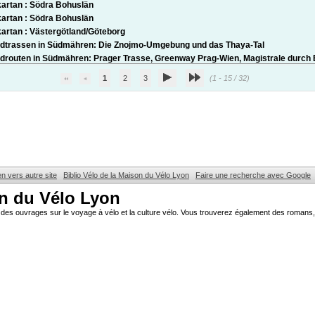
artan : Södra Bohuslän
artan : Södra Bohuslän
artan : Västergötland/Göteborg
dtrassen in Südmähren: Die Znojmo-Umgebung und das Thaya-Tal
drouten in Südmähren: Prager Trasse, Greenway Prag-Wien, Magistrale durch
1
2
3
(1 - 15 / 32)
en vers autre site
Biblio Vélo de la Maison du Vélo Lyon
Faire une recherche avec Google
on du Vélo Lyon
des ouvrages sur le voyage à vélo et la culture vélo. Vous trouverez également des romans, 