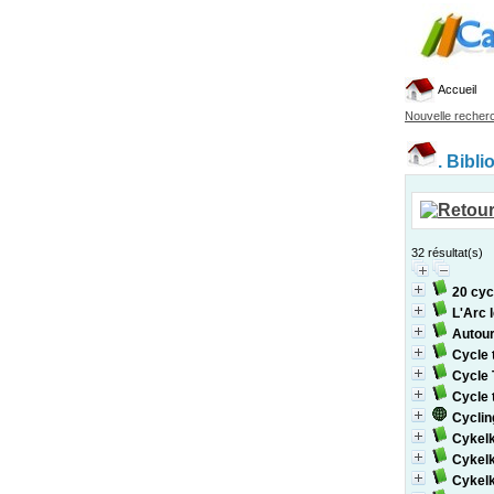
Accueil
Nouvelle recher
.
Bibli
32 résultat(s)
20 cyc
L'Arc 
Autou
Cycle 
Cycle 
Cycle 
Cyclin
Cykelk
Cykelk
Cykelk