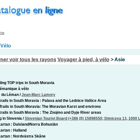
che
oVélo
Voyager à pied, à vélo
> Asie
ling TOP trips in South Moravia
lémanique à vélo
r du Léman
/
Jean-Marc Lamory
trails in South Moravia : Palava and the Lednice-Valtice Area
Trails in South Moravia: The Moravian Karst and environs
trails in South Moravia : The Znojmo and Dyje River areas
g in Slovenia
/
Slovenian Tourist Board (+386 (0) 15898550; Dimiceva 13, 1000 L
artan : Dalsland/Norra Bohuslän
artan : Halland
artan : Nordvästra Skåne