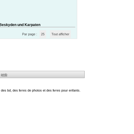
 Beskyden und Karpaten
Par page :
25
Tout afficher
pmb
des bd, des livres de photos et des livres pour enfants.