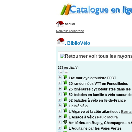
Accueil
Nouvelle recherche
.
BiblioVélo
153 résultat(s)
14e tour cyclo touriste FFCT
20 randonnées VTT en Fenouillèdes
25 itinéraires cyclotouristes dans le
52 balades en famille à vélo autour d
52 balades à vélo en Ile-de-France
L'ain à vélo
L'Algarve et la côte atlantique
/
Berna
L'Alsace à vélo
/
Paulo Moura
Ambérieu-en-Bugey, Champagne-en-V
L'Aquitaine par les Voies Vertes