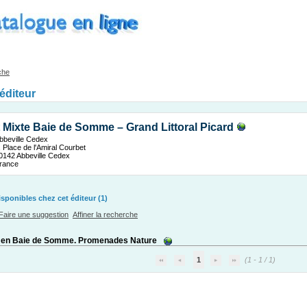
che
'éditeur
 Mixte Baie de Somme – Grand Littoral Picard
bbeville Cedex
, Place de l'Amiral Courbet
0142 Abbeville Cedex
rance
ponibles chez cet éditeur (1)
Faire une suggestion
Affiner la recherche
o en Baie de Somme. Promenades Nature
1
(1 - 1 / 1)