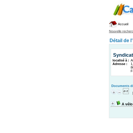
Accueil
Nouvelle recher
Détail de l
Syndicat
localisé à :
A
Adresse :
1
8
F
Documents dis
A vél