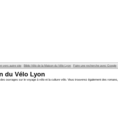
en vers autre site
Biblio Vélo de la Maison du Vélo Lyon
Faire une recherche avec Google
on du Vélo Lyon
des ouvrages sur le voyage à vélo et la culture vélo. Vous trouverez également des romans, 