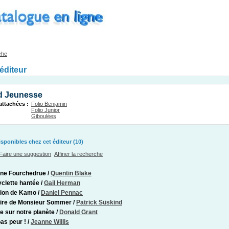
che
'éditeur
d Jeunesse
attachées :
Folio Benjamin
Folio Junior
Giboulées
ponibles chez cet éditeur (10)
Faire une suggestion
Affiner la recherche
ine Fourchedrue
/
Quentin Blake
yclette hantée
/
Gail Herman
sion de Kamo
/
Daniel Pennac
oire de Monsieur Sommer
/
Patrick Süskind
 sur notre planète
/
Donald Grant
pas peur !
/
Jeanne Willis