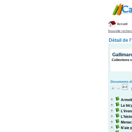
Accueil
Nouvelle recher
Détail de l
Gallimar
Collections r
Documents dis
Armel
La bic
L'éva
L'hist
Menace
N'aie 