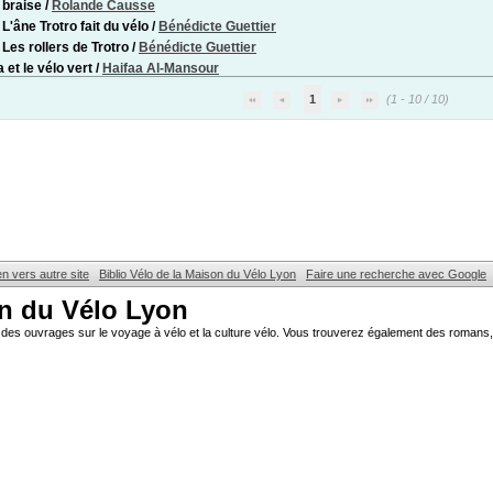
braise
/
Rolande Causse
 L'âne Trotro fait du vélo
/
Bénédicte Guettier
 Les rollers de Trotro
/
Bénédicte Guettier
 et le vélo vert
/
Haifaa Al-Mansour
1
(1 - 10 / 10)
en vers autre site
Biblio Vélo de la Maison du Vélo Lyon
Faire une recherche avec Google
on du Vélo Lyon
des ouvrages sur le voyage à vélo et la culture vélo. Vous trouverez également des romans, 