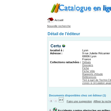
Accueil
Nouvelle recherche
Détail de l'éditeur
Certu
localisé à :
Lyon
Adresse :
9 rue Juliette Récamier
69006 Lyon
France
Collections rattachées :
Débats
Dossiers
Fiche
Fiche Vélo
Rapports d'étude
Références
Tiré à part de Techni.Ci
zones à circulation apa
Documents disponibles chez cet éditeur (1)
Faire une suggestion
Affiner la rec
Accidents contre obstacles en milieu