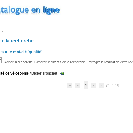
che
de la recherche
 sur le mot-clé
'qualité'
Affiner la recherche
Générer le flux rss de la recherche
Partager le résultat de cette r
aité de vélosophie
/
Didier Tronchet
1
(1 - 1 / 1)