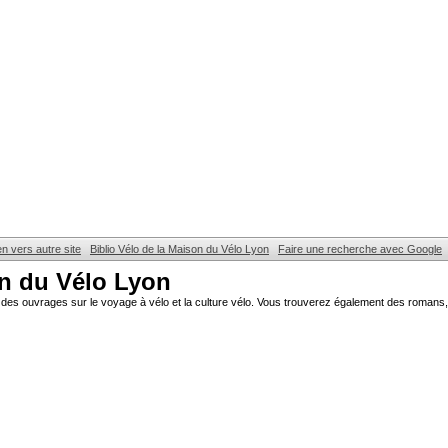
en vers autre site
Biblio Vélo de la Maison du Vélo Lyon
Faire une recherche avec Google
on du Vélo Lyon
des ouvrages sur le voyage à vélo et la culture vélo. Vous trouverez également des romans, 