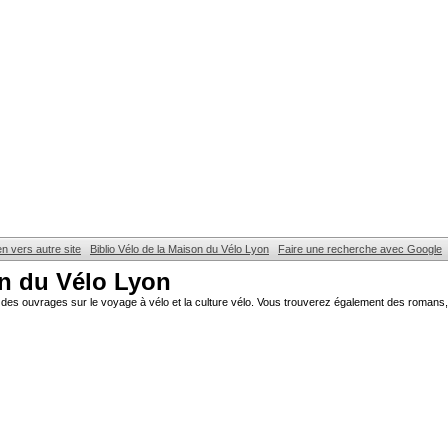
en vers autre site
Biblio Vélo de la Maison du Vélo Lyon
Faire une recherche avec Google
on du Vélo Lyon
des ouvrages sur le voyage à vélo et la culture vélo. Vous trouverez également des romans, 