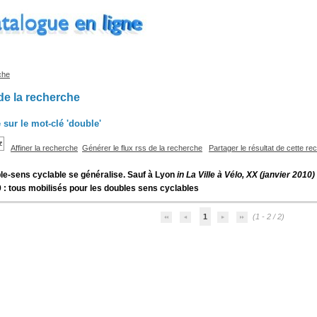
che
de la recherche
 sur le mot-clé
'double'
Affiner la recherche
Générer le flux rss de la recherche
Partager le résultat de cette r
le-sens cyclable se généralise. Sauf à Lyon
in La Ville à Vélo, XX (janvier 2010)
 : tous mobilisés pour les doubles sens cyclables
1
(1 - 2 / 2)