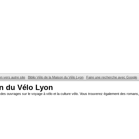
en vers autre site
Biblio Vélo de la Maison du Vélo Lyon
Faire une recherche avec Google
on du Vélo Lyon
des ouvrages sur le voyage à vélo et la culture vélo. Vous trouverez également des romans, 