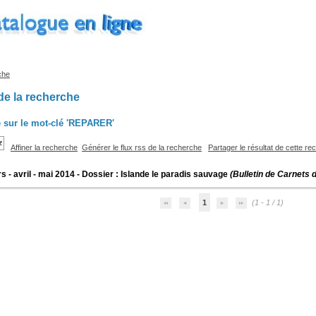
che
de la recherche
 sur le mot-clé
'REPARER'
Affiner la recherche
Générer le flux rss de la recherche
Partager le résultat de cette r
s - avril - mai 2014 - Dossier : Islande le paradis sauvage
(Bulletin de Carnets 
1
(1 - 1 / 1)