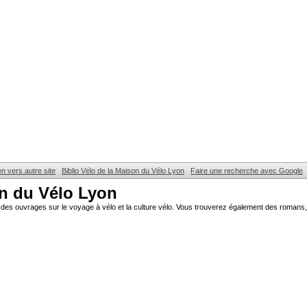
en vers autre site
Biblio Vélo de la Maison du Vélo Lyon
Faire une recherche avec Google
on du Vélo Lyon
des ouvrages sur le voyage à vélo et la culture vélo. Vous trouverez également des romans, 