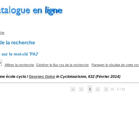
che
de la recherche
 sur le mot-clé
'PAJ'
Affiner la recherche
Générer le flux rss de la recherche
Partager le résultat de cette r
une école cyclo
/
Georges Golse
in Cyclotourisme, 632 (Février 2014)
1
(1 - 1 / 1)