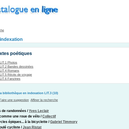
che
'indexation
extes poétiques
LIT.1 Photos
LIT.2 Bandes dessinées
LIT.4 Romans
LIT.5 Récits de voyage
LIT.6 Fanzines
a bibliothèque en indexation LIT.3 (10)
Faire une suggestion
Affiner la recherche
s de randonnées
/
Yves Leclair
comme une roue de vélo
/
Collectif
cles épiques... à la bicyclette
/
Gabriel Timmory
oulé cycliste
/
Jean Ristat