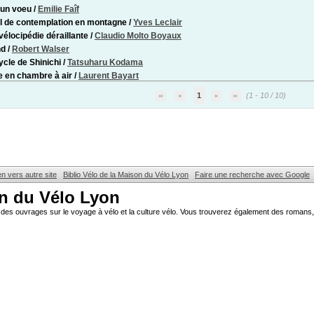
 un voeu
/
Emilie Faîf
 de contemplation en montagne
/
Yves Leclair
 vélocipédie déraillante
/
Claudio Molto Boyaux
nd
/
Robert Walser
cycle de Shinichi
/
Tatsuharu Kodama
 en chambre à air
/
Laurent Bayart
1
(1 - 10 / 10)
en vers autre site
Biblio Vélo de la Maison du Vélo Lyon
Faire une recherche avec Google
on du Vélo Lyon
des ouvrages sur le voyage à vélo et la culture vélo. Vous trouverez également des romans, 