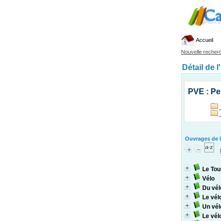
Accueil
Nouvelle recher
Détail de l
PVE : Pe
Ouvrages de l
Le Tou
Vélo
Du vél
Le vél
Un vélo
Le vél