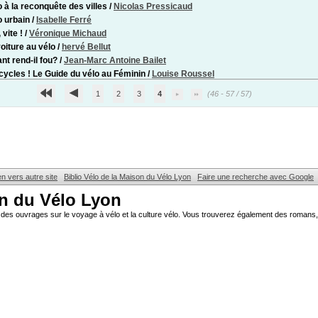
o à la reconquête des villes
/
Nicolas Pressicaud
o urbain
/
Isabelle Ferré
 vite !
/
Véronique Michaud
voiture au vélo
/
hervé Bellut
nt rend-il fou?
/
Jean-Marc Antoine Bailet
cycles ! Le Guide du vélo au Féminin
/
Louise Roussel
1
2
3
4
(46 - 57 / 57)
en vers autre site
Biblio Vélo de la Maison du Vélo Lyon
Faire une recherche avec Google
on du Vélo Lyon
des ouvrages sur le voyage à vélo et la culture vélo. Vous trouverez également des romans, 