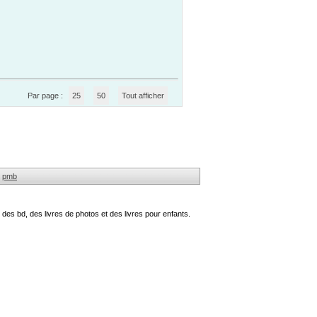
Par page :
25
50
Tout afficher
pmb
des bd, des livres de photos et des livres pour enfants.