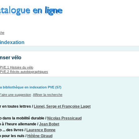
che
'indexation
nser vélo
PVE.1 Histoire du vélo
PVE.2 Récits autobiographiques
a bibliothèque en indexation PVE (57)
Faire une suggestion
Affiner la recherche
r en toutes lettres
/
Lionel, Serge et Françoise Laget
o dans la mobilité durable
/
Nicolas Pressicaud
o à l'heure allemande
/
Jean Bobet
 ... des livres
/
Laurence Bonne
o pour les nuls
/
Hélène Giraud